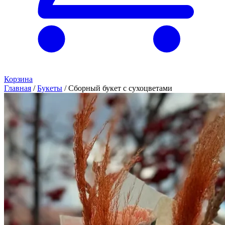
Корзина
Главная
/
Букеты
/
Сборный букет с сухоцветами