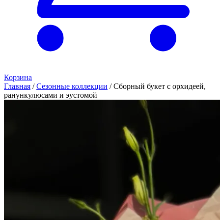
Корзина
Главная
/
Сезонные коллекции
/
Сборный букет с орхидеей,
ранункулюсами и эустомой